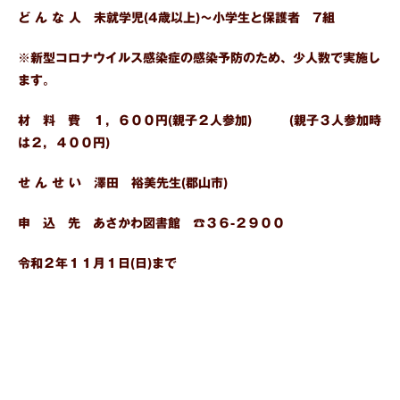
ど ん な 人 未就学児(4歳以上)～小学生と保護者 7組
※新型コロナウイルス感染症の感染予防のため、少人数で実施し
ます。
材 料 費 １，６００円(親子２人参加) (親子３人参加時
は２，４００円)
せ ん せ い 澤田 裕美先生(郡山市)
申 込 先 あさかわ図書館 ☎３６-２９００
令和２年１１月１日(日)まで